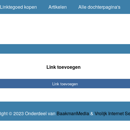
Linktegoed kopen
Artikelen
Alle dochterpagina's
Link toevoegen
Link toevoegen
ight © 2023 Onderdeel van
BaakmanMedia
&
Vrolijk Internet S