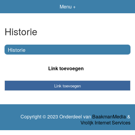
Menu +
Historie
Historie
Link toevoegen
Link toevoegen
Copyright © 2023 Onderdeel van
BaakmanMedia
&
Vrolijk Internet Services