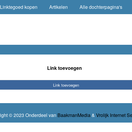
Linktegoed kopen
Artikelen
Alle dochterpagina's
Link toevoegen
Link toevoegen
ight © 2023 Onderdeel van
BaakmanMedia
&
Vrolijk Internet S